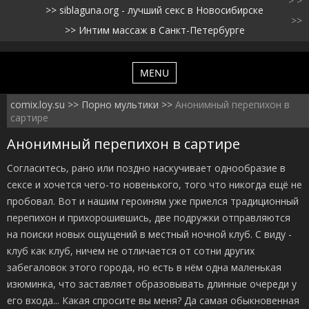
> >
siblaguna.org - лучший секс в Новосибирске
>>
Интим массаж в Санкт-Петербурге
MENU
comix.loy.su
Порно мультики
Анонимный перепихон в
сартире
Анонимный перепихон в сартире
Согласитесь, рано или поздно наскучивает однообразие в
сексе и хочется чего-то новенького, того что никогда ещё не
пробовал. Вот и нашим героиням уже приелся традиционный
перепихон и прихорошившись, две подружки отправляются
на поиски новых ощущений в местный ночной клуб. С виду -
клуб как клуб, ничем не отличается от сотни других
забегаловок этого города, но есть в нём одна маленькая
изюминка, что заставляет образовывать длинные очереди у
его входа... Какая спросите вы меня? Да самая обыкновенная