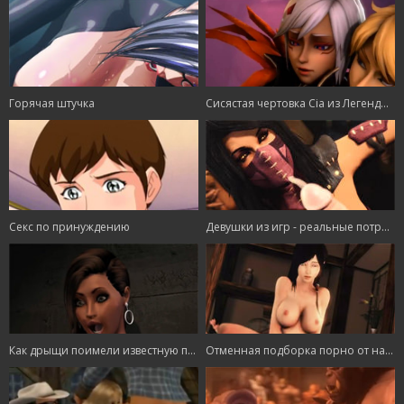
Горячая штучка
Сисястая чертовка Cia из Легенды о Зельде дико трахается с парнем
Секс по принуждению
Девушки из игр - реальные потрахушки
Как дрыщи поимели известную порноактрису
Отменная подборка порно от настоящих гейш!