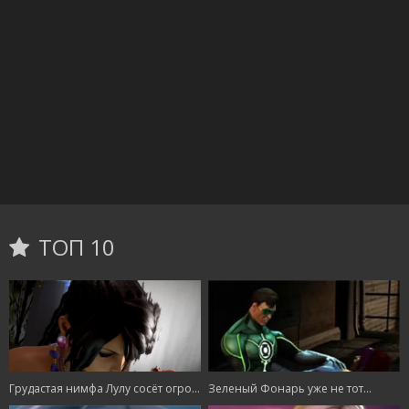
ТОП 10
Грудастая нимфа Лулу сосёт огромный член и садится киской на него
Зеленый Фонарь уже не тот...