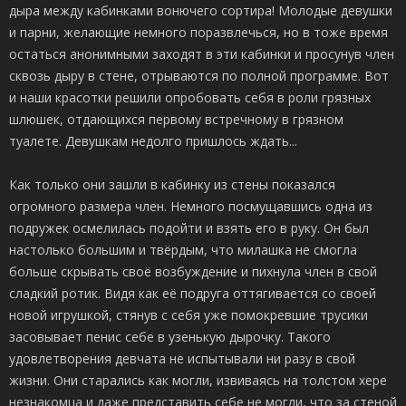
дыра между кабинками вонючего сортира! Молодые девушки
и парни, желающие немного поразвлечься, но в тоже время
остаться анонимными заходят в эти кабинки и просунув член
сквозь дыру в стене, отрываются по полной программе. Вот
и наши красотки решили опробовать себя в роли грязных
шлюшек, отдающихся первому встречному в грязном
туалете. Девушкам недолго пришлось ждать...
Как только они зашли в кабинку из стены показался
огромного размера член. Немного посмущавшись одна из
подружек осмелилась подойти и взять его в руку. Он был
настолько большим и твёрдым, что милашка не смогла
больше скрывать своё возбуждение и пихнула член в свой
сладкий ротик. Видя как её подруга оттягивается со своей
новой игрушкой, стянув с себя уже помокревшие трусики
засовывает пенис себе в узенькую дырочку. Такого
удовлетворения девчата не испытывали ни разу в свой
жизни. Они старались как могли, извиваясь на толстом хере
незнакомца и даже представить себе не могли, что за стеной